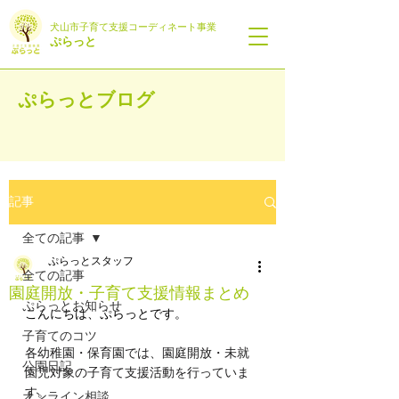
犬山市子育て支援
コーディネート事業
ぷらっと
ぷらっとブログ
記事
全ての記事
ぷらっとスタッフ
全ての記事
園庭開放・子育て支援情報まとめ
ぷらっとお知らせ
こんにちは、ぷらっとです。
子育てのコツ
各幼稚園・保育園では、園庭開放・未就
公園日記
園児対象の子育て支援活動を行っていま
す。
オンライン相談